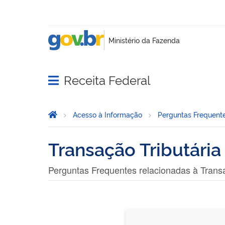
Receita Federal
Abrir menu principal de navegação
Página Inicial
Você está aqui:
Acesso à Informação
Perguntas Frequent
Transação Tributária
Perguntas Frequentes relacionadas à Transa