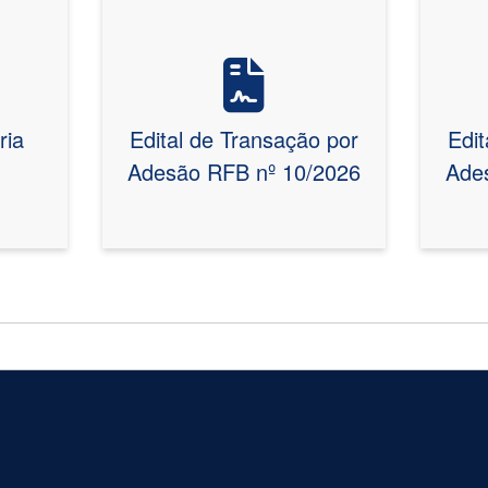
Vire o card
Vire o card
ria
Edital de Transação por
Edit
Adesão RFB nº 10/2026
Ade