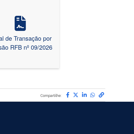
Vire o card
al de Transação por
são RFB nº 09/2026
Compartilhe por Facebook
Compartilhe por Twitte
Compartilhe por Li
Compartilhe po
link para Co
Compartilhe: