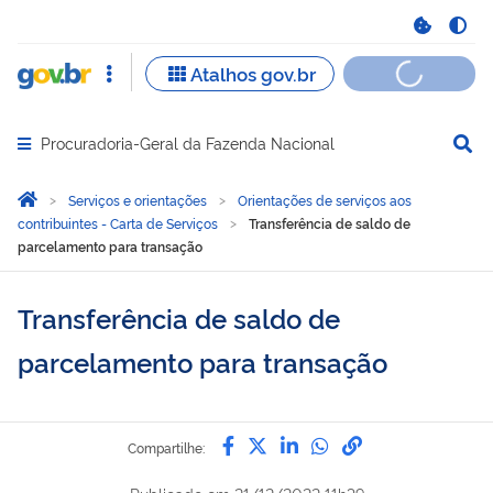
Procuradoria-Geral da Fazenda Nacional
Abrir menu principal de navegação
Você está aqui:
Página Inicial
Serviços e orientações
Orientações de serviços aos
contribuintes - Carta de Serviços
Transferência de saldo de
parcelamento para transação
Transferência de saldo de
parcelamento para transação
Compartilhe por Facebook
Compartilhe por Twitter
Compartilhe por Lin
Compartilhe por
link para Copi
Compartilhe: