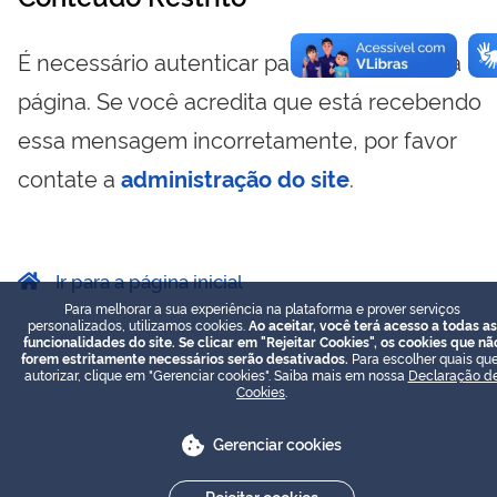
É necessário autenticar para visualizar essa
página. Se você acredita que está recebendo
essa mensagem incorretamente, por favor
contate a
administração do site
.
Ir para a página inicial
Para melhorar a sua experiência na plataforma e prover serviços
personalizados, utilizamos cookies.
Ao aceitar, você terá acesso a todas as
funcionalidades do site. Se clicar em "Rejeitar Cookies", os cookies que nã
forem estritamente necessários serão desativados.
Para escolher quais que
autorizar, clique em "Gerenciar cookies". Saiba mais em nossa
Declaração d
Cookies
.
Gerenciar cookies
Rejeitar cookies