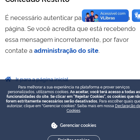
É necessário autenticar para visualizar essa
página. Se você acredita que está recebendo
essa mensagem incorretamente, por favor
contate a
administração do site
.
Ir para a página inicial
Para melhorar a sua experiência na plataforma e prover serviços
personalizados, utilizamos cookies.
Ao aceitar, você terá acesso a todas as
funcionalidades do site. Se clicar em "Rejeitar Cookies", os cookies que nã
forem estritamente necessários serão desativados.
Para escolher quais que
autorizar, clique em "Gerenciar cookies". Saiba mais em nossa
Declaração d
Cookies
.
Gerenciar cookies
Rejeitar cookies