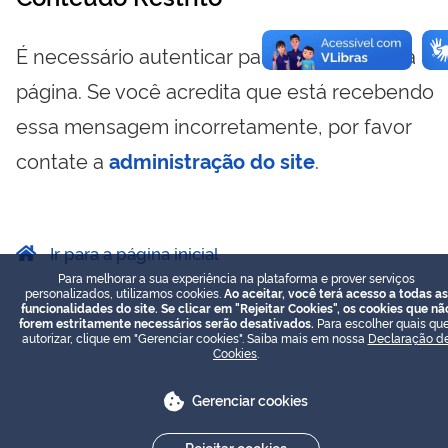
É necessário autenticar para visualizar essa
página. Se você acredita que está recebendo
essa mensagem incorretamente, por favor
contate a
administração do site
.
Ir para a página inicial
Para melhorar a sua experiência na plataforma e prover serviços
personalizados, utilizamos cookies.
Ao aceitar, você terá acesso a todas as
funcionalidades do site. Se clicar em "Rejeitar Cookies", os cookies que nã
forem estritamente necessários serão desativados.
Para escolher quais que
autorizar, clique em "Gerenciar cookies". Saiba mais em nossa
Declaração d
Cookies
.
Gerenciar cookies
Rejeitar cookies