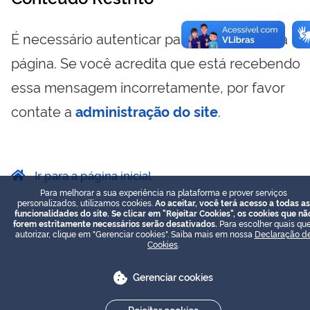
É necessário autenticar para visualizar essa
página. Se você acredita que está recebendo
essa mensagem incorretamente, por favor
contate a
administração do site
.
Ir para a página inicial
Para melhorar a sua experiência na plataforma e prover serviços
personalizados, utilizamos cookies.
Ao aceitar, você terá acesso a todas as
funcionalidades do site. Se clicar em "Rejeitar Cookies", os cookies que nã
forem estritamente necessários serão desativados.
Para escolher quais que
autorizar, clique em "Gerenciar cookies". Saiba mais em nossa
Declaração d
Cookies
.
Gerenciar cookies
Rejeitar cookies