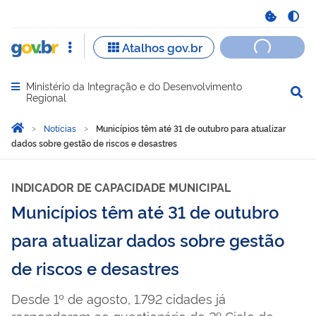
Ministério da Integração e do Desenvolvimento
Abrir menu principal de navegação
Regional
Você está aqui:
Página Inicial
Notícias
Municípios têm até 31 de outubro para atualizar
dados sobre gestão de riscos e desastres
INDICADOR DE CAPACIDADE MUNICIPAL
Municípios têm até 31 de outubro
para atualizar dados sobre gestão
de riscos e desastres
Desde 1º de agosto, 1.792 cidades já
responderam ao questionário do 2º Ciclo de