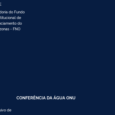
E
doria do Fundo
titucional de
nciamento do
onas - FNO
CONFERÊNCIA DA ÁGUA ONU
uivo de