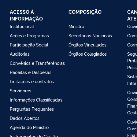
ACESSO À
COMPOSIÇÃO
CAN
INFORMAÇÃO
ATE
Institucional
Ministro
Ouvi
Ações e Programas
Secretarias Nacionais
Comi
Participação Social
Órgãos Vinculados
Corr
Auditorias
Órgãos Colegiados
Segu
Prot
Convênios e Transferências
Pess
Receitas e Despesas
Sist
Licitações e contratos
Info
Servidores
Ouvi
Cons
Informações Classificadas
Fina
Perguntas Frequentes
Oest
Dados Abertos
Ouvi
Agenda do Ministro
Cons
Fina
Instrumentos de Gestão