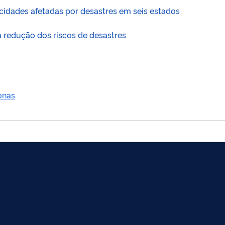
cidades afetadas por desastres em seis estados
a redução dos riscos de desastres
onas