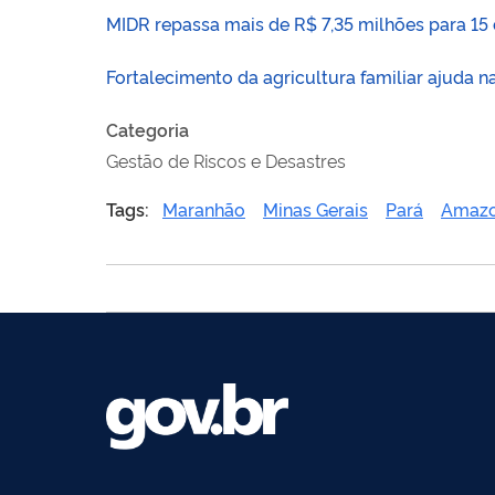
MIDR repassa mais de R$ 7,35 milhões para 15 
Fortalecimento da agricultura familiar ajuda n
Categoria
Gestão de Riscos e Desastres
Tags:
Maranhão
Minas Gerais
Pará
Amaz