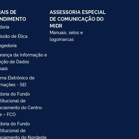
AIS DE
ASSESSORIA ESPECIAL
NDIMENTO
DE COMUNICAÇÃO DO
MIDR
doria
Manuais, selos e
ssão de Ética
logomarcas
egedoria
rança da Informação e
eção de Dados
oais
ema Eletrônico de
rmações - SEI
doria do Fundo
titucional de
nciamento do Centro-
e – FCO
doria do Fundo
titucional de
nciamento do Nordeste