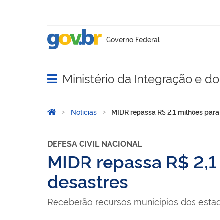
Ministério da Integração e 
Abrir menu principal de navegação
Você está aqui:
Página Inicial
Notícias
MIDR repassa R$ 2,1 milhões para 
DEFESA CIVIL NACIONAL
MIDR repassa R$ 2,1 
desastres
Receberão recursos municípios dos estad