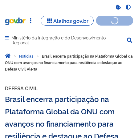
Ministério da Integração e do Desenvolvimento
Abrir menu principal de navegação
Regional
Você está aqui:
Página Inicial
Notícias
Brasil encerra participação na Plataforma Global da
ONU com avanços no financiamento para resiliência e destaque ao
Defesa Civil Alerta
DEFESA CIVIL
Brasil encerra participação na
Plataforma Global da ONU com
avanços no financiamento para
resiliência e destaque ao Defesa