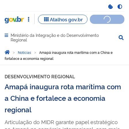
Ministério da Integração e do Desenvolvimento
Abrir menu principal de navegação
Regional
Você está aqui:
Página Inicial
Notícias
Amapá inaugura rota marítima com a China e
fortalece a economia regional
DESENVOLVIMENTO REGIONAL
Amapá inaugura rota marítima com
a China e fortalece a economia
regional
Articulação do MIDR garante papel estratégico
ao Amapá no comércio internacional, com mais