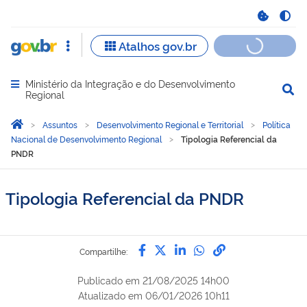
Ministério da Integração e do Desenvolvimento
Abrir menu principal de navegação
Regional
Você está aqui:
Página Inicial
Assuntos
Desenvolvimento Regional e Territorial
Política
Nacional de Desenvolvimento Regional
Tipologia Referencial da
PNDR
Tipologia Referencial da PNDR
Compartilhe por Facebook
Compartilhe por Twitter
Compartilhe por Lin
Compartilhe por
link para Copi
Compartilhe:
Publicado em
21/08/2025 14h00
Atualizado em
06/01/2026 10h11