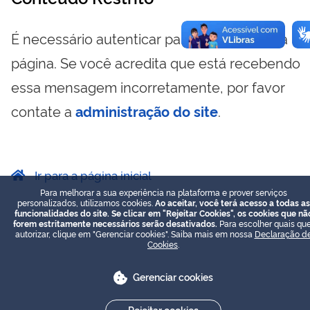
É necessário autenticar para visualizar essa
página. Se você acredita que está recebendo
essa mensagem incorretamente, por favor
contate a
administração do site
.
Ir para a página inicial
Para melhorar a sua experiência na plataforma e prover serviços
personalizados, utilizamos cookies.
Ao aceitar, você terá acesso a todas as
funcionalidades do site. Se clicar em "Rejeitar Cookies", os cookies que nã
forem estritamente necessários serão desativados.
Para escolher quais que
autorizar, clique em "Gerenciar cookies". Saiba mais em nossa
Declaração d
Cookies
.
Gerenciar cookies
Rejeitar cookies