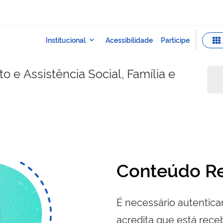
 e Assistência Social, Família e
Conteúdo Re
É necessário autenticar
acredita que está re