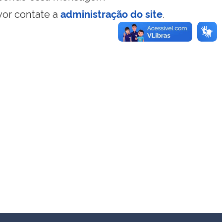
vor contate a
administração do site
.