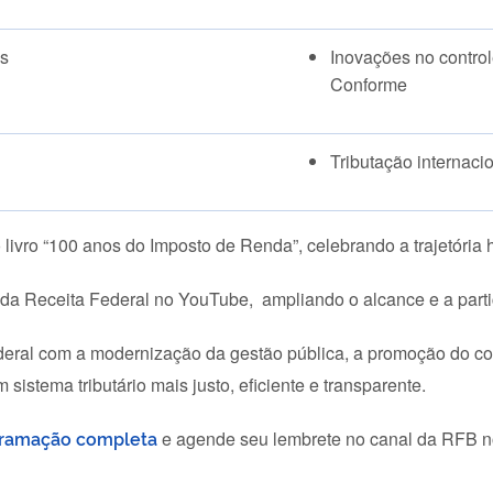
as
Inovações no contro
Conforme
Tributação internaci
ivro “100 anos do Imposto de Renda”, celebrando a trajetória hi
 da Receita Federal no
YouTube, ampliando
o alcance e a part
ederal com a modernização da gestão pública, a promoção do co
 sistema tributário mais justo, eficiente e transparente.
ramação completa
e agende seu lembrete no canal d
a RFB n