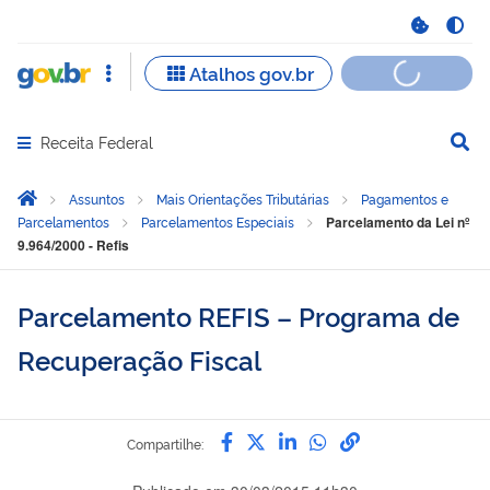
Receita Federal
Abrir menu principal de navegação
Você está aqui:
Página Inicial
Assuntos
Mais Orientações Tributárias
Pagamentos e
Parcelamentos
Parcelamentos Especiais
Parcelamento da Lei nº
9.964/2000 - Refis
Parcelamento REFIS – Programa de
Recuperação Fiscal
Compartilhe por Facebook
Compartilhe por Twitter
Compartilhe por Link
Compartilhe por 
link para Copia
Compartilhe: