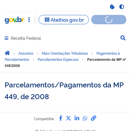
Receita Federal
Abrir menu principal de navegação
Você está aqui:
Página Inicial
Assuntos
Mais Orientações Tributárias
Pagamentos e
Parcelamentos
Parcelamentos Especiais
Parcelamento da MP nº
449/2008
Parcelamentos/Pagamentos da MP
449, de 2008
Compartilhe por Facebook
Compartilhe por Twitter
Compartilhe por Link
Compartilhe por 
link para Copia
Compartilhe: