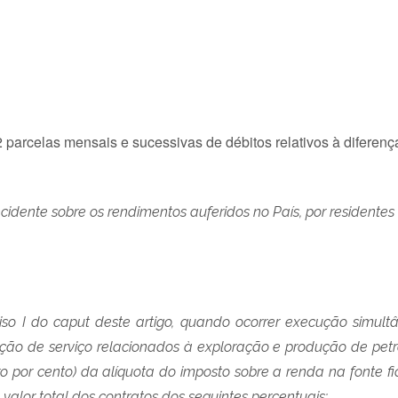
parcelas mensais e sucessivas de débitos relativos à diferenç
ncidente sobre os rendimentos auferidos no País, por residentes 
ciso I do caput deste artigo, quando ocorrer execução simul
ção de serviço relacionados à exploração e produção de petr
ero por cento) da alíquota do imposto sobre a renda na fonte f
valor total dos contratos dos seguintes percentuais: