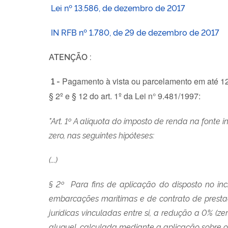
Lei nº 13.586, de dezembro de 2017
IN RFB nº 1.780, de 29 de dezembro de 2017
ATENÇÃO :
1 -
Pagamento à vista ou parcelamento em até 12 
§ 2º e § 12 do art. 1º da Lei n° 9.481/1997:
"Art. 1º A alíquota do imposto de renda na fonte i
zero, nas seguintes hipóteses:
(...)
§ 2º Para fins de aplicação do disposto no in
embarcações marítimas e de contrato de presta
jurídicas vinculadas entre si, a redução a 0% (z
aluguel, calculada mediante a aplicação sobre o 