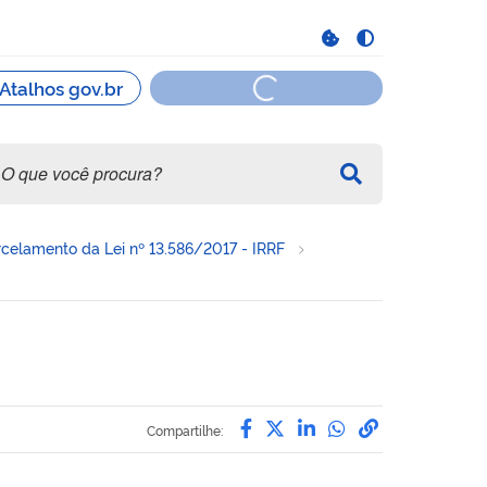
celamento da Lei nº 13.586/2017 - IRRF
Compartilhe por Facebook
Compartilhe por Twitte
Compartilhe por Li
Compartilhe po
link para Co
Compartilhe: