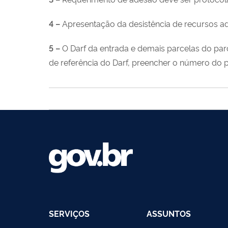
4 –
Apresentação da desistência de recursos ad
5 –
O Darf da entrada e demais parcelas do pa
de referência do Darf, preencher o número do 
SERVIÇOS
ASSUNTOS