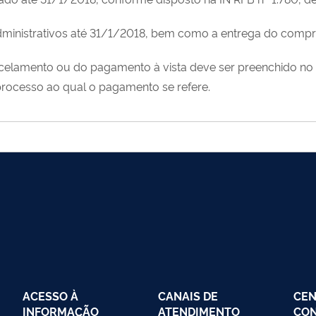
ministrativos até 31/1/2018, bem como a entrega do comprov
rcelamento ou do pagamento à vista deve ser preenchido no
processo ao qual o pagamento se refere.
ACESSO À
CANAIS DE
CEN
INFORMAÇÃO
ATENDIMENTO
CO