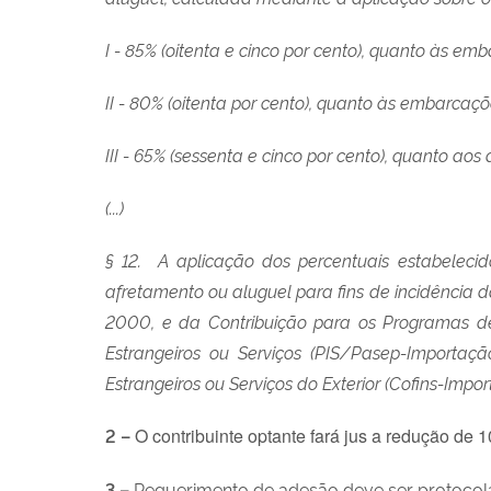
I - 85% (oitenta e cinco por cento), quanto às
II - 80% (oitenta por cento), quanto às embarc
III - 65% (sessenta e cinco por cento), quanto ao
(...)
§ 12. A aplicação dos percentuais estabeleci
afretamento ou aluguel para fins de incidência 
2000, e da Contribuição para os Programas de
Estrangeiros ou Serviços (PIS/Pasep-Importaç
Estrangeiros ou Serviços do Exterior (Cofins-Impo
2 –
O contribuinte optante fará jus a redução de 
3 –
Requerimento de adesão deve ser protocolad