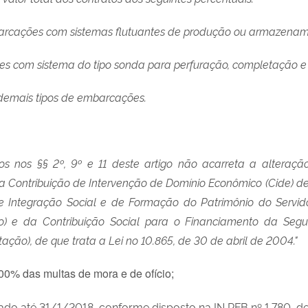
 embarcações com sistemas flutuantes de produção ou armazen
ações com sistema do tipo sonda para perfuração, completaçã
s demais tipos de embarcações.
dos nos §§ 2º, 9º e 11 deste artigo não acarreta a alteraç
da Contribuição de Intervenção de Domínio Econômico (Cide) de
 Integração Social e de Formação do Patrimônio do Servido
ão) e da Contribuição Social para o Financiamento da Seg
rtação), de que trata a Lei no 10.865, de 30 de abril de 2004."
100% das multas de mora e de ofício;
o até 31/1/2018, conforme disposto na IN RFB nº 1.780, de