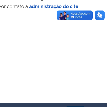
vor contate a
administração do site
.