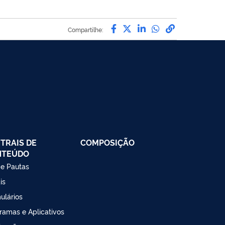
Compartilhe por Facebook
Compartilhe por Twitte
Compartilhe por Li
Compartilhe po
link para Co
Compartilhe:
TRAIS DE
COMPOSIÇÃO
NTEÚDO
 e Pautas
is
ulários
ramas e Aplicativos