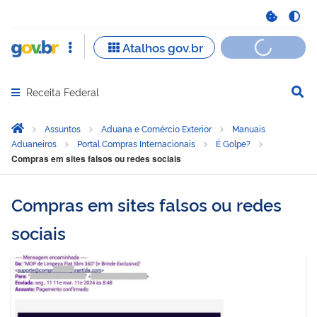
Receita Federal
Abrir menu principal de navegação
Você está aqui:
Página Inicial
Assuntos
Aduana e Comércio Exterior
Manuais
Aduaneiros
Portal Compras Internacionais
É Golpe?
Compras em sites falsos ou redes sociais
Compras em sites falsos ou redes
sociais