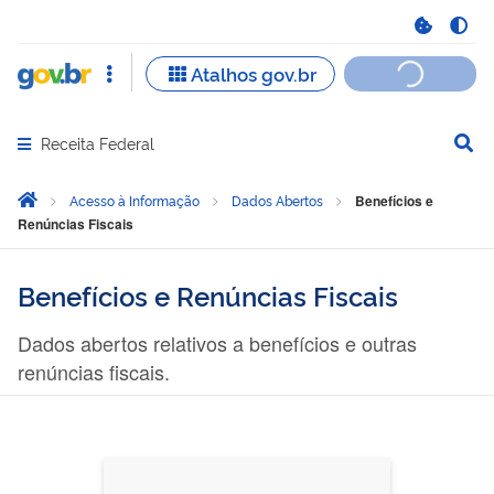
Receita Federal
Abrir menu principal de navegação
Você está aqui:
Página Inicial
Acesso à Informação
Dados Abertos
Benefícios e
Renúncias Fiscais
Benefícios e Renúncias Fiscais
Dados abertos relativos a benefícios e outras
renúncias fiscais.