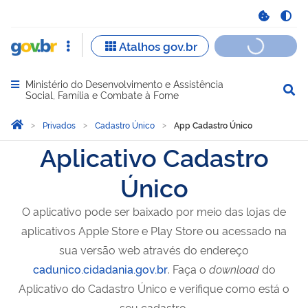
Ministério do Desenvolvimento e Assistência
Abrir menu principal de navegação
Social, Família e Combate à Fome
Você está aqui:
Página Inicial
Privados
Cadastro Único
App Cadastro Único
Aplicativo Cadastro
Único
O aplicativo pode ser baixado por meio das lojas de
aplicativos Apple Store e Play Store ou acessado na
sua versão web através do endereço
cadunico.cidadania.gov.br
. Faça o
download
do
Aplicativo do Cadastro Único e verifique como está o
seu cadastro.