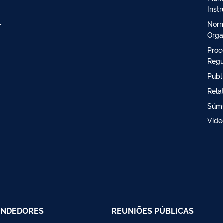
Inst
-
Norm
Orga
Proc
Regu
Publ
Rela
Súm
Víde
ENDEDORES
REUNIÕES PÚBLICAS