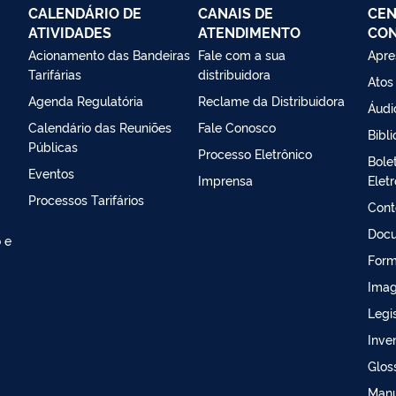
CALENDÁRIO DE
CANAIS DE
CEN
ATIVIDADES
ATENDIMENTO
CO
Acionamento das Bandeiras
Fale com a sua
Apre
Tarifárias
distribuidora
Atos
Agenda Regulatória
Reclame da Distribuidora
Áudi
Calendário das Reuniões
Fale Conosco
Bibli
Públicas
Processo Eletrônico
Bole
Eventos
Imprensa
Elet
Processos Tarifários
Cont
Doc
 e
Form
Ima
Legi
Inven
Glos
Manu