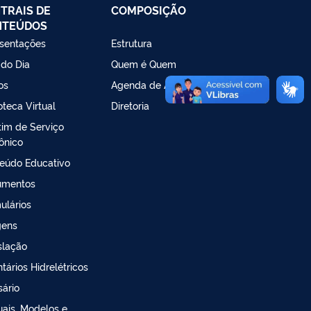
TRAIS DE
COMPOSIÇÃO
NTEÚDOS
sentações
Estrutura
 do Dia
Quem é Quem
os
Agenda de Autoridades
oteca Virtual
Diretoria
tim de Serviço
rônico
eúdo Educativo
umentos
ulários
gens
slação
tários Hidrelétricos
sário
ais, Modelos e