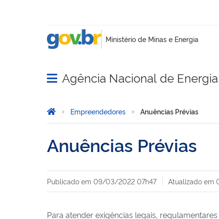
Agência Nacional de Energia 
Abrir menu principal de navegação
Você está aqui:
Página Inicial
Empreendedores
Anuências Prévias
Anuências Prévias
Publicado em
09/03/2022 07h47
Atualizado em
Para atender exigências legais, regulamentare