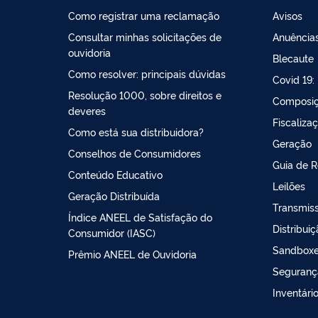
Como registrar uma reclamação
Avisos
Consultar minhas solicitações de
Anuências
ouvidoria
Blecaute
Como resolver: principais dúvidas
Covid 19:
Resolução 1000, sobre direitos e
Composiç
deveres
Fiscaliza
Como está sua distribuidora?
Geração
Conselhos de Consumidores
Guia de 
Conteúdo Educativo
Leilões
Geração Distribuída
Transmis
Índice ANEEL de Satisfação do
Distribui
Consumidor (IASC)
Sandboxes
Prêmio ANEEL de Ouvidoria
Seguranç
Inventári