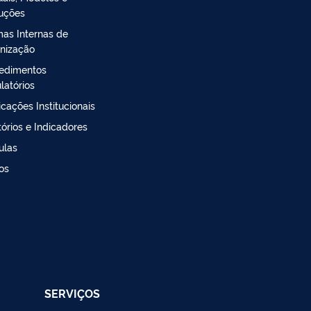
ruções
as Internas de
nização
edimentos
latórios
icações Institucionais
tórios e Indicadores
ulas
os
SERVIÇOS