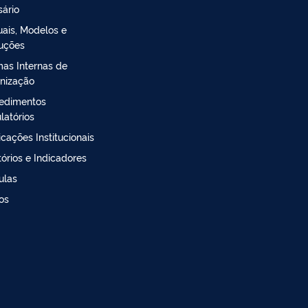
sário
ais, Modelos e
ruções
as Internas de
nização
edimentos
latórios
icações Institucionais
tórios e Indicadores
ulas
os