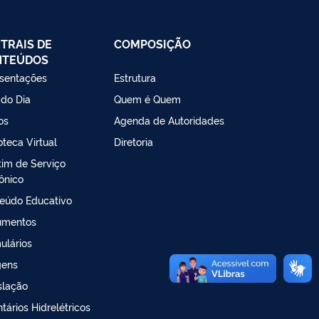
TRAIS DE
COMPOSIÇÃO
NTEÚDOS
sentações
Estrutura
 do Dia
Quem é Quem
os
Agenda de Autoridades
oteca Virtual
Diretoria
tim de Serviço
rônico
eúdo Educativo
umentos
ulários
gens
slação
tários Hidrelétricos