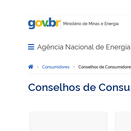
Agência Nacional de Energia 
Abrir menu principal de navegação
Você está aqui:
Página Inicial
Consumidores
Conselhos de Consumidore
Conselhos de Consu