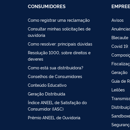
CONSUMIDORES
EMPRE
Como registrar uma reclamação
Avisos
Consultar minhas solicitações de
Anuências
ouvidoria
Blecaute
Como resolver: principais dúvidas
Covid 19:
Resolução 1000, sobre direitos e
Composiç
deveres
Fiscaliza
Como está sua distribuidora?
Geração
Conselhos de Consumidores
Guia de 
Conteúdo Educativo
Leilões
Geração Distribuída
Transmis
Índice ANEEL de Satisfação do
Distribui
Consumidor (IASC)
Sandboxes
Prêmio ANEEL de Ouvidoria
Seguranç