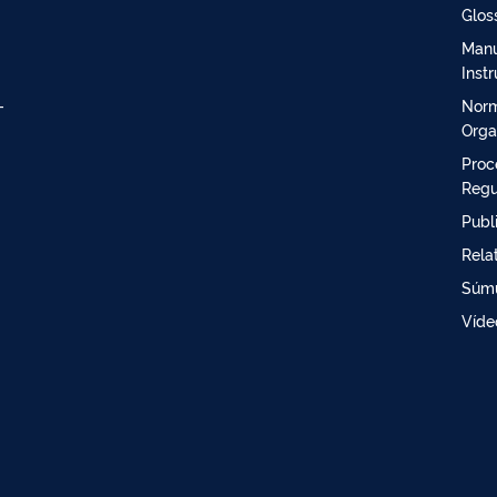
Glos
Manu
Inst
-
Norm
Orga
Proc
Regu
Publ
Rela
Súm
Víde