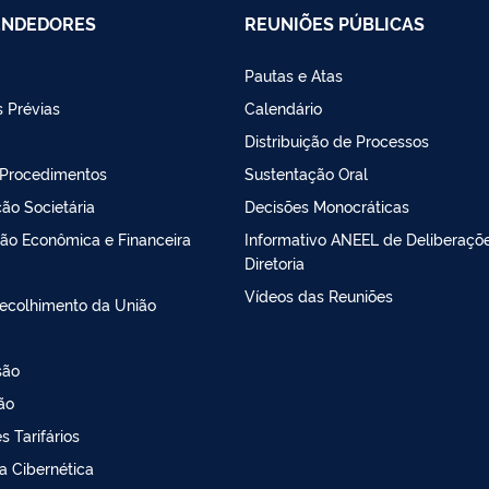
ENDEDORES
REUNIÕES PÚBLICAS
Pautas e Atas
 Prévias
Calendário
Distribuição de Processos
 Procedimentos
Sustentação Oral
ão Societária
Decisões Monocráticas
ção Econômica e Financeira
Informativo ANEEL de Deliberaçõ
Diretoria
Vídeos das Reuniões
Recolhimento da União
são
ção
 Tarifários
a Cibernética