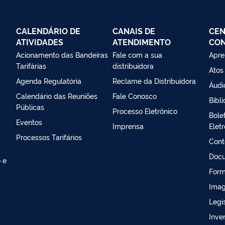
CALENDÁRIO DE
CANAIS DE
CEN
ATIVIDADES
ATENDIMENTO
CO
Acionamento das Bandeiras
Fale com a sua
Apre
Tarifárias
distribuidora
Atos
Agenda Regulatória
Reclame da Distribuidora
Áudi
Calendário das Reuniões
Fale Conosco
Bibli
Públicas
Processo Eletrônico
Bole
Eventos
Imprensa
Elet
Processos Tarifários
Cont
Doc
 e
Form
Ima
Legi
Inven