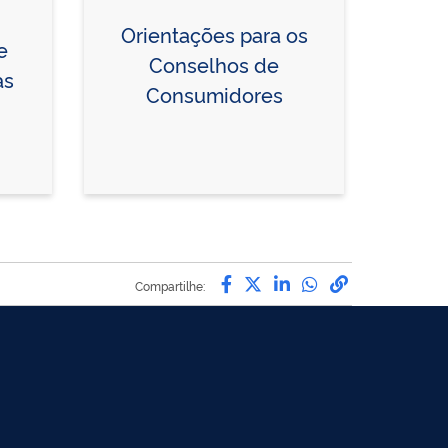
Orientações para os
e
Conselhos de
as
Consumidores
Compartilhe por Facebo
Compartilhe por Twit
Compartilhe por L
Compartilhe p
link para C
Compartilhe: