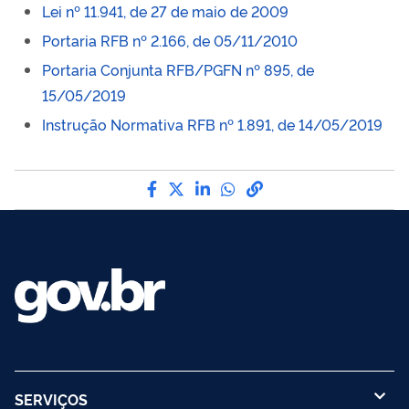
Lei nº 11.941, de 27 de maio de 2009
Portaria RFB nº 2.166, de 05/11/2010
Portaria Conjunta RFB/PGFN nº 895, de
15/05/2019
Instrução Normativa RFB nº 1.891, de 14/05/2019
Compartilhe por Facebook
Compartilhe por Twitter
Compartilhe por LinkedIn
Compartilhe por What
link para Copiar par
SERVIÇOS