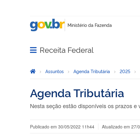
Receita Federal
Abrir menu principal de navegação
Página Inicial
Você está aqui:
Assuntos
Agenda Tributária
2025
Agenda Tributária
Nesta seção estão disponíveis os prazos e 
Publicado em
30/05/2022 11h44
Atualizado em
27/