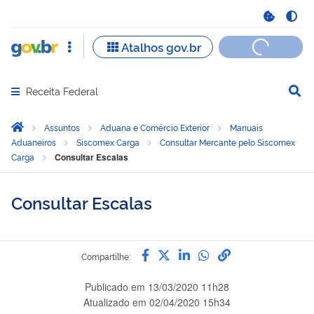
Receita Federal
Abrir menu principal de navegação
Você está aqui:
Página Inicial
Assuntos
Aduana e Comércio Exterior
Manuais
Aduaneiros
Siscomex Carga
Consultar Mercante pelo Siscomex
Carga
Consultar Escalas
Consultar Escalas
Compartilhe por Facebook
Compartilhe por Twitter
Compartilhe por Link
Compartilhe por 
link para Copia
Compartilhe:
Publicado em
13/03/2020 11h28
Atualizado em
02/04/2020 15h34