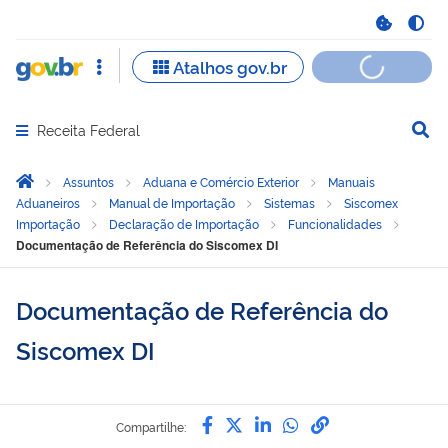
Receita Federal
Abrir menu principal de navegação
Você está aqui:
Página Inicial
Assuntos
Aduana e Comércio Exterior
Manuais
Aduaneiros
Manual de Importação
Sistemas
Siscomex
Importação
Declaração de Importação
Funcionalidades
Documentação de Referência do Siscomex DI
Documentação de Referência do
Siscomex DI
Compartilhe por Facebook
Compartilhe por Twitter
Compartilhe por Link
Compartilhe por 
link para Copia
Compartilhe: