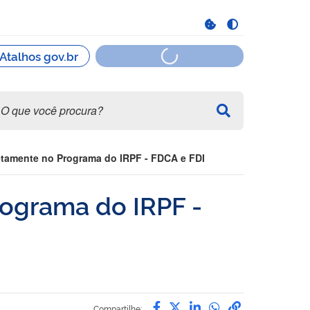
etamente no Programa do IRPF - FDCA e FDI
rograma do IRPF -
Compartilhe por Facebook
Compartilhe por Twitte
Compartilhe por Li
Compartilhe po
link para Co
Compartilhe: