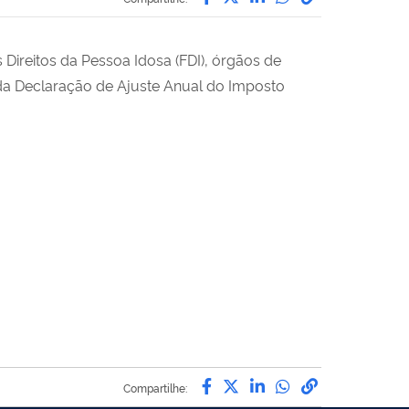
Direitos da Pessoa Idosa (FDI), órgãos de
 da Declaração de Ajuste Anual do Imposto
Compartilhe por Facebook
Compartilhe por Twitte
Compartilhe por Li
Compartilhe po
link para Co
Compartilhe: