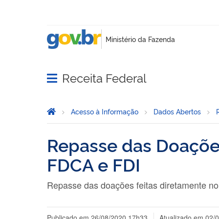
Receita Federal
Abrir menu principal de navegação
Página Inicial
Você está aqui:
Acesso à Informação
Dados Abertos
Repasse das Doações
FDCA e FDI
Repasse das doações feitas diretamente n
Publicado em
26/08/2020 17h33
Atualizado em
02/