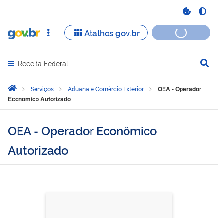
Receita Federal
Abrir menu principal de navegação
Você está aqui:
Página Inicial
Serviços
Aduana e Comércio Exterior
OEA - Operador
Econômico Autorizado
OEA - Operador Econômico
Autorizado