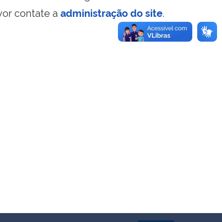
vor contate a
administração do site
.