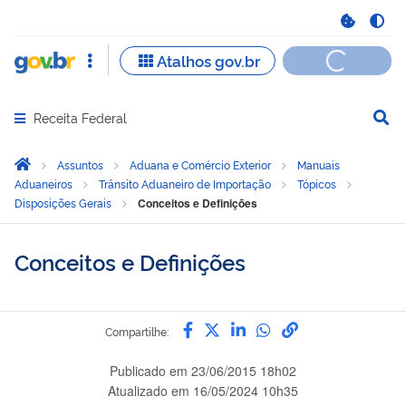
Receita Federal
Abrir menu principal de navegação
Você está aqui:
Página Inicial
Assuntos
Aduana e Comércio Exterior
Manuais
Aduaneiros
Trânsito Aduaneiro de Importação
Tópicos
Disposições Gerais
Conceitos e Definições
Conceitos e Definições
Compartilhe por Facebook
Compartilhe por Twitter
Compartilhe por Link
Compartilhe por 
link para Copia
Compartilhe:
Publicado em
23/06/2015 18h02
Atualizado em
16/05/2024 10h35