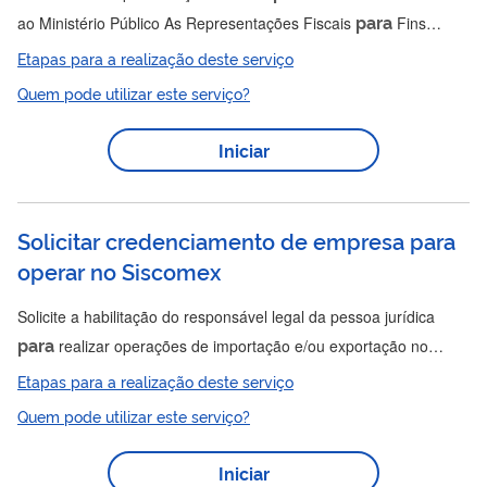
para
ao Ministério Público As Representações Fiscais
Fins
Penais (RFFP) são informações enviadas ao Ministério Público
Etapas para a realização deste serviço
pela Receita Federal quando há indícios de crimes tributários ou
Quem pode utilizar este serviço?
financeiros. Esses crimes podem incluir sonegação de impostos,
fraudes contra a Previdência Social, contrabando, descaminho,
Iniciar
corrupção, falsificação de documentos públicos, lavagem de
dinheiro e improbidade administrativa. Essas representações...
Solicitar credenciamento de empresa para
operar no Siscomex
Solicite a habilitação do responsável legal da pessoa jurídica
para
realizar operações de importação e/ou exportação no
comércio exterior. Siscomex é o sistema que integra as
Etapas para a realização deste serviço
atividades de registro, acompanhamento e controle das
Quem pode utilizar este serviço?
operações de comércio exterior no Brasil, centralizando
informações e procedimentos sobre importações e exportações.
Iniciar
O despacho aduaneiro de importação ou exportação, em geral, é