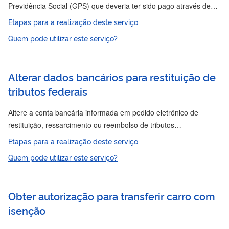
Previdência Social (GPS) que deveria ter sido pago através de
Documento de Arrecadação de Receitas Federais (DARF), ou o
Etapas para a realização deste serviço
inverso. A conversão de documentos de arrecadação é a troca
Quem pode utilizar este serviço?
para
de formulário do pagamento realizado em DARF
GPS, ou
para
do pagamento realizado em GPS
DARF.
Alterar dados bancários para restituição de
tributos federais
Altere a conta bancária informada em pedido eletrônico de
restituição, ressarcimento ou reembolso de tributos
(PER/DCOMP) ou na Declaração do Imposto de Renda (DIRPF).
Etapas para a realização deste serviço
Utilize este serviço caso os valores não tenham sido depositados,
Quem pode utilizar este serviço?
porque o banco considerou a conta inválida. Atenção! O titular
da conta bancária deve ser o próprio contribuinte e a conta deve
ser do tipo conta-corrente, poupança ou conta pagamento.
Obter autorização para transferir carro com
isenção