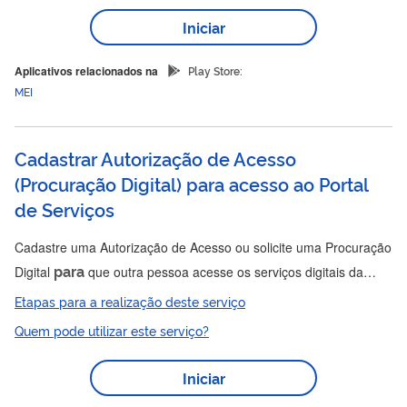
desse imposto; e R$ 5,00 (cinco reais) de ISS, caso seja
Iniciar
contribuinte desse imposto. O optante pelo SIMEI é isento de
para
IRPJ, CSLL, contribuição
o PIS/Pasep, COFINS, IPI...
Aplicativos relacionados na
Play Store:
MEI
Cadastrar Autorização de Acesso
(Procuração Digital) para acesso ao Portal
de Serviços
Cadastre uma Autorização de Acesso ou solicite uma Procuração
para
Digital
que outra pessoa acesse os serviços digitais da
Receita Federal por você. Essa autorização/procuração permite
Etapas para a realização deste serviço
que outra pessoa (outorgado/representante legal) possa
Quem pode utilizar este serviço?
representar você (outorgantetitular) ou a sua empresa na
utilização dos serviços digitais da Receita Federal. Não é válida
Iniciar
para
para
o atendimento presencial, somente
a utilização dos
serviços digitais (e-CAC e Portal de Serviços). Você pode