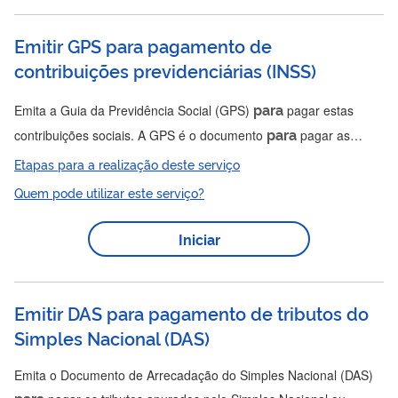
escolher...
Emitir GPS para pagamento de
contribuições previdenciárias
(
INSS
)
para
Emita a Guia da Previdência Social (GPS)
pagar estas
para
contribuições sociais. A GPS é o documento
pagar as
contribuições sociais (INSS) de: contribuinte individual; segurado
Etapas para a realização deste serviço
especial segurado facultativo; e entidades obrigadas a entrega
Quem pode utilizar este serviço?
de Guia do FGTS e Informações à Previdência Social
(GFIP/SEFIP). Consulte os bancos da rede arrecadadora de
Iniciar
receitas federais Consulte os códigos de receita Atenção!
Entidades obrigadas a entregar DCTFWeb devem pagar as...
Emitir DAS para pagamento de tributos do
Simples Nacional
(
DAS
)
Emita o Documento de Arrecadação do Simples Nacional (DAS)
para