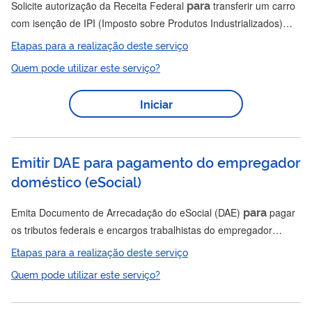
para
Solicite autorização da Receita Federal
transferir um carro
com isenção de IPI (Imposto sobre Produtos Industrializados)
para
e/ou IOF (Imposto sobre Operações Financeiras)
outra
Etapas para a realização deste serviço
pessoa. Pessoas com deficiência física, visual, auditiva, mental
Quem pode utilizar este serviço?
severa ou profunda, ou transtorno do espectro autista, e os
motoristas profissionais (taxistas) têm direito a esta isenção. A
Iniciar
transferência de veículo precisa ser autorizada pela Receita
Federal se for realizada antes de 2 anos da compra, ou...
Emitir DAE para pagamento do empregador
doméstico
(
eSocial
)
para
Emita Documento de Arrecadação do eSocial (DAE)
pagar
os tributos federais e encargos trabalhistas do empregador
doméstico. Todos os tributos e encargos trabalhistas do
Etapas para a realização deste serviço
empregador doméstico posteriores a outubro de 2015 devem ser
Quem pode utilizar este serviço?
pagos de forma unificada por meio do DAE. O DAE é emitido
diretamente pelo eSocial, de acordo com as informações