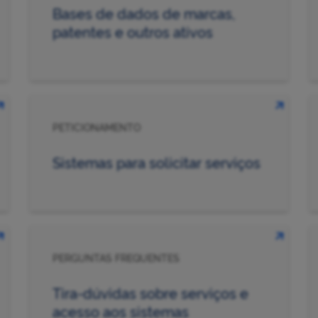
Bases de dados de marcas,
patentes e outros ativos
PETICIONAMENTO
Sistemas para solicitar serviços
PERGUNTAS FREQUENTES
Tira-dúvidas sobre serviços e
acesso aos sistemas