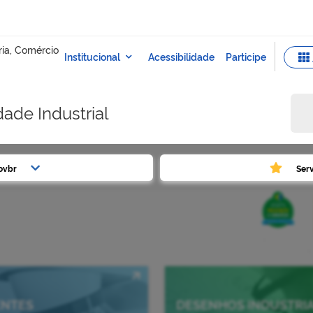
dade Industrial
ovbr
Ser
.
.
ENTES
DESENHOS INDUSTRIA