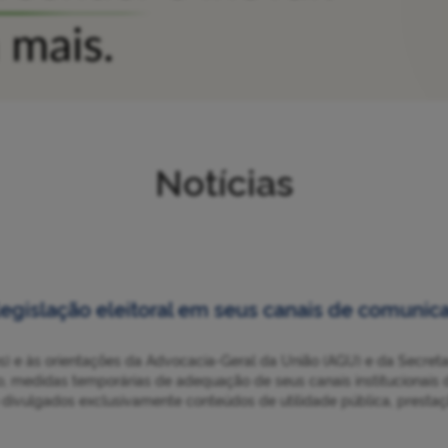
Notícias
egislação eleitoral em seus canais de comunic
s) e às orientações da Advocacia-Geral da União (AGU) e da Secret
o, medidas temporárias de adequação de seus canais institucionais 
ão divulgados exclusivamente conteúdos de utilidade pública, presta