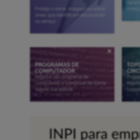
Garant
Proteja o nome, imagem ou outros
invenç
sinais que identificam seu produto
ou serviço
PROGRAMAS DE
TOP
COMPUTADOR
CIR
Registre seu programa de
Protej
computador e comprove de forma
tridi
segura sua autoria
compõ