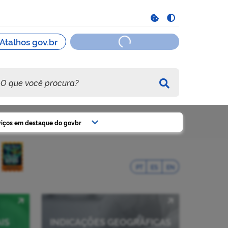
viços em destaque do govbr
PT
ES
EN
IS
INDICAÇÕES GEOGRÁFICAS