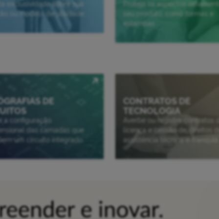
a exclusividade sobre sua
Proteja os aspectos ornament
ão ou modelo de utilidade
seu produto, como formas e
estampas
OGRAFIAS DE
CONTRATOS DE
CUITOS
TECNOLOGIA
a a configuração
Averbe ou registre contratos 
mensional das camadas que
licença e cessão de direitos d
em um circuito integrado
assistência técnica e franquia