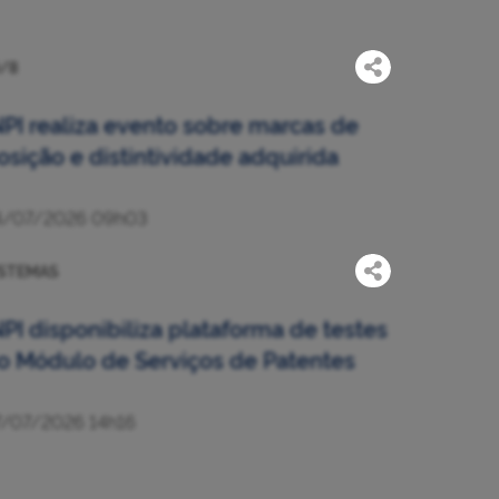
/8
NPI realiza evento sobre marcas de
osição e distintividade adquirida
4/07/2026 09h03
ISTEMAS
NPI disponibiliza plataforma de testes
o Módulo de Serviços de Patentes
7/07/2026 14h16