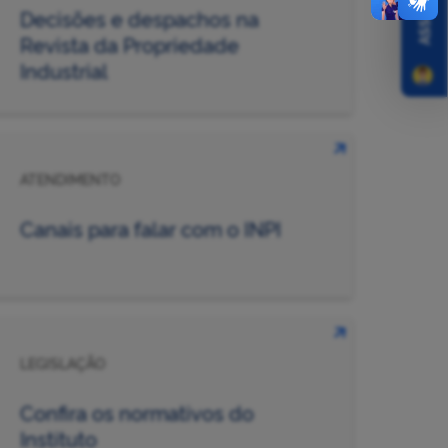
Decisões e despachos na
Revista da Propriedade
Industrial
ATENDIMENTO
Canais para falar com o INPI
LEGISLAÇÃO
Confira os normativos do
Instituto