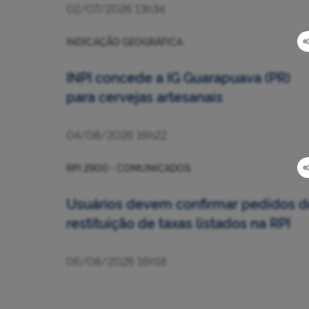
02/07/2026 13h34
INDICAÇÃO GEOGRÁFICA
INPI concede a IG Guarapuava (PR)
para cervejas artesanais
04/08/2026 16h22
RPI 2900 - COMUNICADOS
Usuários devem confirmar pedidos d
restituição de taxas listados na RPI
06/08/2026 16h18