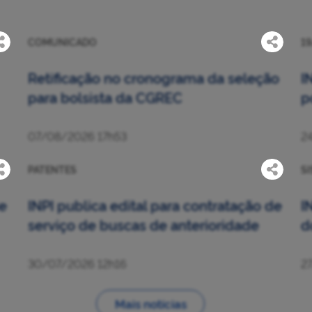
COMUNICADO
19
Retificação no cronograma da seleção
I
para bolsista da CGREC
p
07/08/2026 17h53
2
PATENTES
S
e
INPI publica edital para contratação de
I
serviço de buscas de anterioridade
d
30/07/2026 12h16
2
Mais notícias