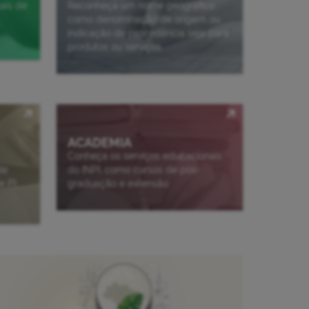
ais de
Reconheça um nome geográfico
como denominação de origem ou
indicação de procedência seja para
produtos ou serviços
ACADEMIA
Conheça os serviços educacionais
de
do INPI, como cursos de pós-
e PI,
graduação e extensão