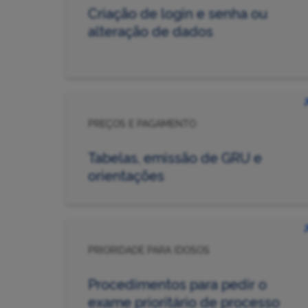
Criação de login e senha ou
alteração de dados
PREÇOS E PAGAMENTO
Tabelas, emissão de GRU e
orientações
PRIORIDADE PARA IDOSOS
Procedimentos para pedir o
exame prioritário de processo