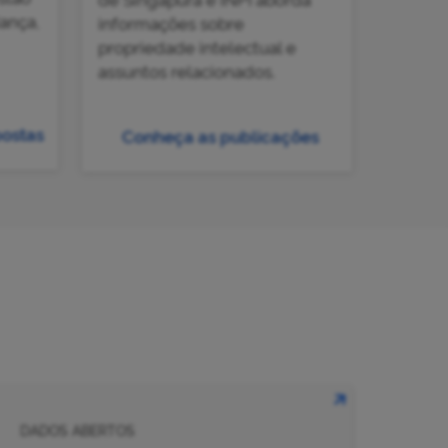
ança,
informações sobre
propriedade intelectual e
assuntos relacionados.
postas
Conheça as publicações
DADOS ABERTOS