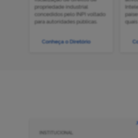
propriedade industrial
Intel
concedidos pelo INPI voltado
país
para autoridades públicas.
quais
Conheça o Diretório
Co
INSTITUCIONAL