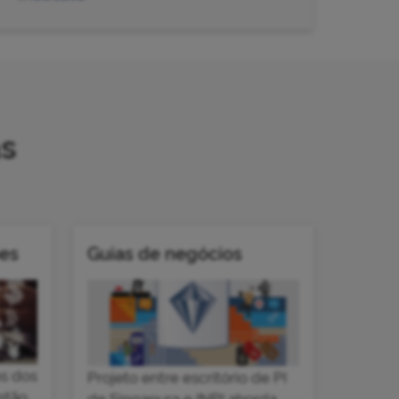
as
ões
Guias de negócios
os dos
Projeto entre escritório de PI
stão
de Singapura e INPI aborda