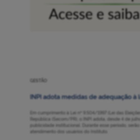
GESTÃO
INPI adota medidas de adequação à l
Em cumprimento à Lei nº 9.504/1997 (Lei das Eleiçõe
República (Secom/PR), o INPI adota, desde 4 de julh
publicidade institucional. Durante esse período, ser
atendimento dos usuários do Instituto.