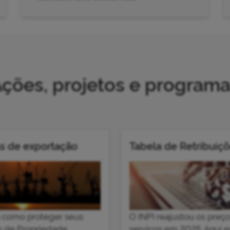
ções, projetos e program
s de exportação
Tabela de Retribuiç
a como proteger seus
O INPI reajustou os preç
s de Propriedade
serviços em 2025. Aqui e