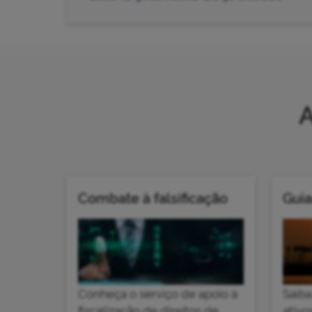
A
Combate à falsificação
Guia
Conheça o serviço de apoio à
Saib
fiscalização de direitos de
ativo