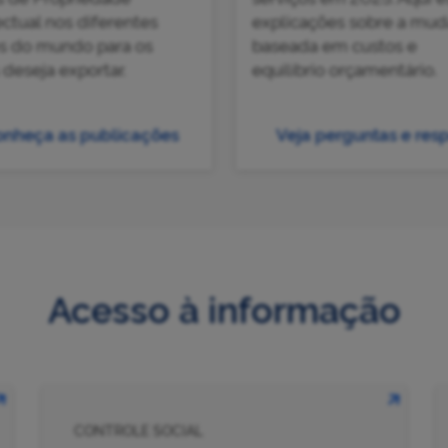
ectual nos diferentes
explicações sobre a mud
es do mundo para os
baseada em custos e
 deseja exportar.
equilíbrio orçamentário.
nheça as publicações
Veja perguntas e res
Acesso à informação
CONTROLE SOCIAL