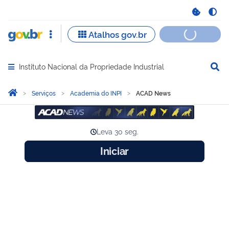
Instituto Nacional da Propriedade Industrial
Abrir menu principal de navegação
Você está aqui:
Página Inicial
Serviços
Academia do INPI
ACAD News
ACAD News