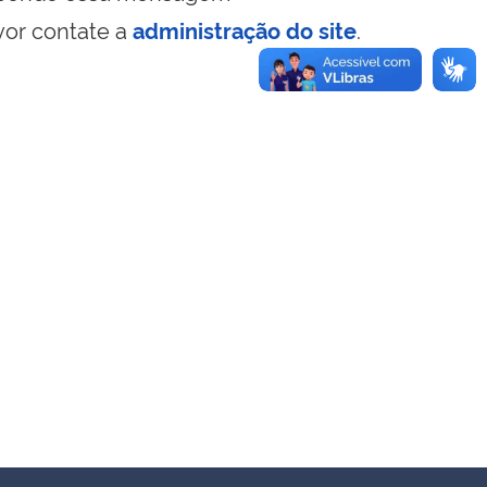
vor contate a
administração do site
.