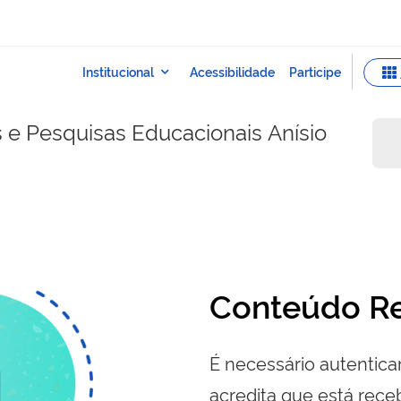
s e Pesquisas Educacionais Anísio
Conteúdo Re
É necessário autenticar
acredita que está re