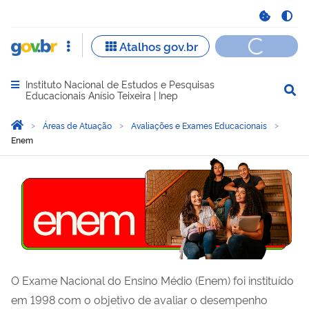
Instituto Nacional de Estudos e Pesquisas
Abrir menu principal de navegação
Educacionais Anísio Teixeira | Inep
Você está aqui:
Página Inicial
Áreas de Atuação
Avaliações e Exames Educacionais
Enem
O Exame Nacional do Ensino Médio (Enem) foi instituído
em 1998 com o objetivo de avaliar o desempenho