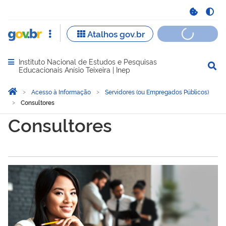
Instituto Nacional de Estudos e Pesquisas
Abrir menu principal de navegação
Educacionais Anísio Teixeira | Inep
Você está aqui:
Página Inicial
Acesso à Informação
Servidores (ou Empregados Públicos)
Consultores
Consultores
Consultores