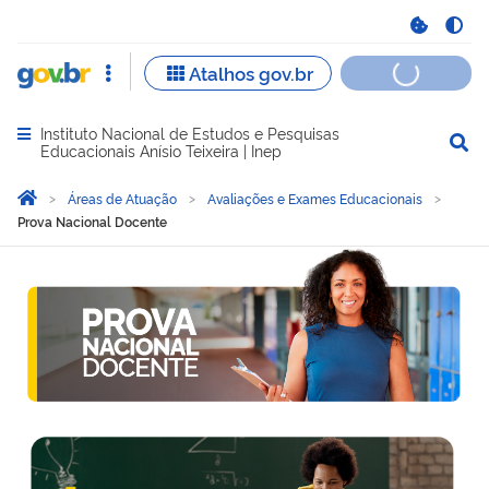
Instituto Nacional de Estudos e Pesquisas
Abrir menu principal de navegação
Educacionais Anísio Teixeira | Inep
Você está aqui:
Página Inicial
Áreas de Atuação
Avaliações e Exames Educacionais
Prova Nacional Docente
Prova Nacional Docente