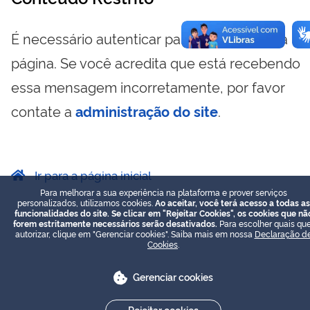
É necessário autenticar para visualizar essa
página. Se você acredita que está recebendo
essa mensagem incorretamente, por favor
contate a
administração do site
.
Ir para a página inicial
Para melhorar a sua experiência na plataforma e prover serviços
personalizados, utilizamos cookies.
Ao aceitar, você terá acesso a todas as
funcionalidades do site. Se clicar em "Rejeitar Cookies", os cookies que nã
forem estritamente necessários serão desativados.
Para escolher quais que
autorizar, clique em "Gerenciar cookies". Saiba mais em nossa
Declaração d
Cookies
.
Gerenciar cookies
Rejeitar cookies