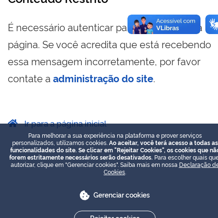
É necessário autenticar para visualizar essa
página. Se você acredita que está recebendo
essa mensagem incorretamente, por favor
contate a
administração do site
.
Ir para a página inicial
Para melhorar a sua experiência na plataforma e prover serviços
personalizados, utilizamos cookies.
Ao aceitar, você terá acesso a todas as
funcionalidades do site. Se clicar em "Rejeitar Cookies", os cookies que nã
forem estritamente necessários serão desativados.
Para escolher quais que
autorizar, clique em "Gerenciar cookies". Saiba mais em nossa
Declaração d
Cookies
.
Gerenciar cookies
Rejeitar cookies