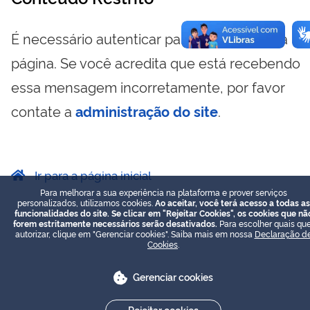
É necessário autenticar para visualizar essa
página. Se você acredita que está recebendo
essa mensagem incorretamente, por favor
contate a
administração do site
.
Ir para a página inicial
Para melhorar a sua experiência na plataforma e prover serviços
personalizados, utilizamos cookies.
Ao aceitar, você terá acesso a todas as
funcionalidades do site. Se clicar em "Rejeitar Cookies", os cookies que nã
forem estritamente necessários serão desativados.
Para escolher quais que
autorizar, clique em "Gerenciar cookies". Saiba mais em nossa
Declaração d
Cookies
.
Gerenciar cookies
Rejeitar cookies