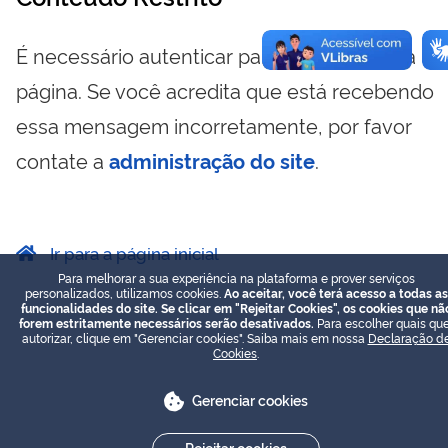
É necessário autenticar para visualizar essa
página. Se você acredita que está recebendo
essa mensagem incorretamente, por favor
contate a
administração do site
.
Ir para a página inicial
Para melhorar a sua experiência na plataforma e prover serviços
personalizados, utilizamos cookies.
Ao aceitar, você terá acesso a todas as
funcionalidades do site. Se clicar em "Rejeitar Cookies", os cookies que nã
forem estritamente necessários serão desativados.
Para escolher quais que
autorizar, clique em "Gerenciar cookies". Saiba mais em nossa
Declaração d
Cookies
.
Gerenciar cookies
Rejeitar cookies