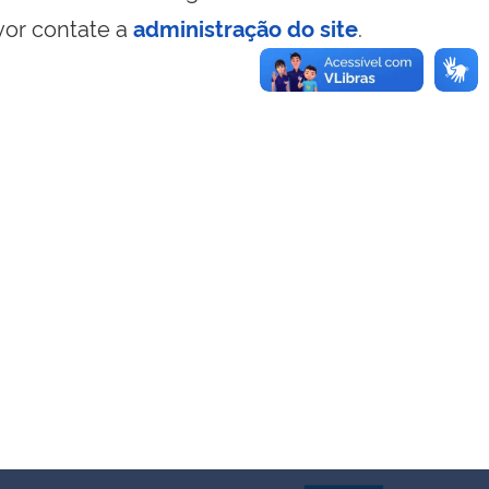
vor contate a
administração do site
.