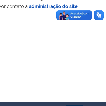
vor contate a
administração do site
.