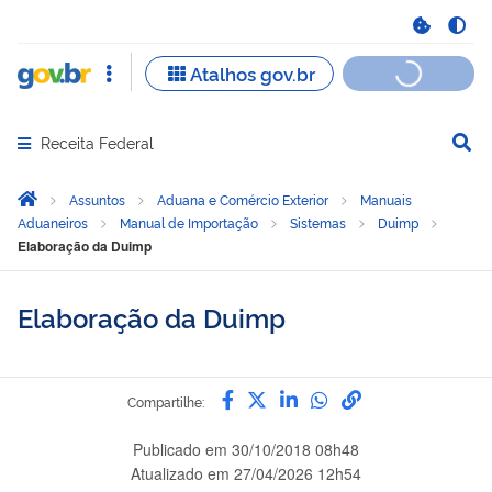
Receita Federal
Abrir menu principal de navegação
Você está aqui:
Página Inicial
Assuntos
Aduana e Comércio Exterior
Manuais
Aduaneiros
Manual de Importação
Sistemas
Duimp
Elaboração da Duimp
Elaboração da Duimp
Compartilhe por Facebook
Compartilhe por Twitter
Compartilhe por Link
Compartilhe por 
link para Copia
Compartilhe:
Publicado em
30/10/2018 08h48
Atualizado em
27/04/2026 12h54