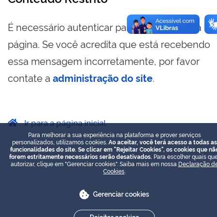
É necessário autenticar para visualizar essa
página. Se você acredita que está recebendo
essa mensagem incorretamente, por favor
contate a
administração do site
.
Ir para a página inicial
Para melhorar a sua experiência na plataforma e prover serviços
personalizados, utilizamos cookies.
Ao aceitar, você terá acesso a todas as
funcionalidades do site. Se clicar em "Rejeitar Cookies", os cookies que nã
forem estritamente necessários serão desativados.
Para escolher quais que
autorizar, clique em "Gerenciar cookies". Saiba mais em nossa
Declaração d
Cookies
.
Gerenciar cookies
Rejeitar cookies