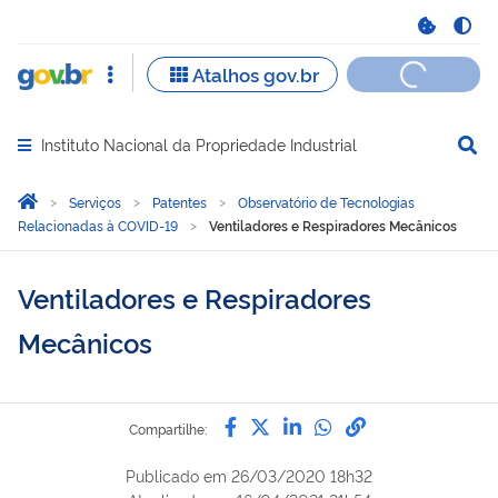
Instituto Nacional da Propriedade Industrial
Abrir menu principal de navegação
Você está aqui:
Página Inicial
Serviços
Patentes
Observatório de Tecnologias
Relacionadas à COVID-19
Ventiladores e Respiradores Mecânicos
Ventiladores e Respiradores
Mecânicos
Compartilhe por Facebook
Compartilhe por Twitter
Compartilhe por Lin
Compartilhe por
link para Copi
Compartilhe:
Publicado em
26/03/2020 18h32