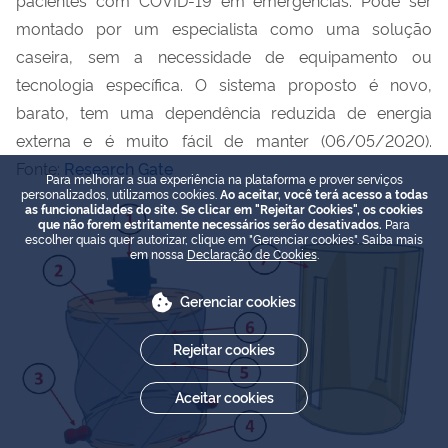
pacientes com COVID-19 em emergências. Pode ser
montado por um especialista como uma solução
caseira, sem a necessidade de equipamento ou
tecnologia específica. O sistema proposto é novo,
barato, tem uma dependência reduzida de energia
externa e é muito fácil de manter (06/05/2020).
Fonte:
Research Gate
Para melhorar a sua experiência na plataforma e prover serviços
personalizados, utilizamos cookies.
Ao aceitar, você terá acesso a todas
as funcionalidades do site. Se clicar em "Rejeitar Cookies", os cookies
que não forem estritamente necessários serão desativados.
Para
escolher quais quer autorizar, clique em "Gerenciar cookies". Saiba mais
em nossa
Declaração de Cookies
.
Gerenciar cookies
Rejeitar cookies
Aceitar cookies