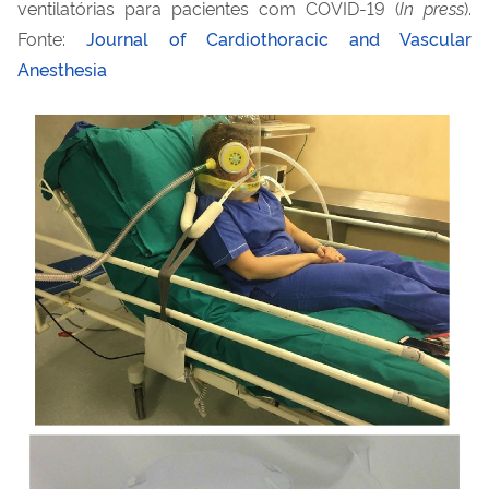
ventilatórias para pacientes com COVID-19 (
In press
).
Fonte:
Journal of Cardiothoracic and Vascular
Anesthesia