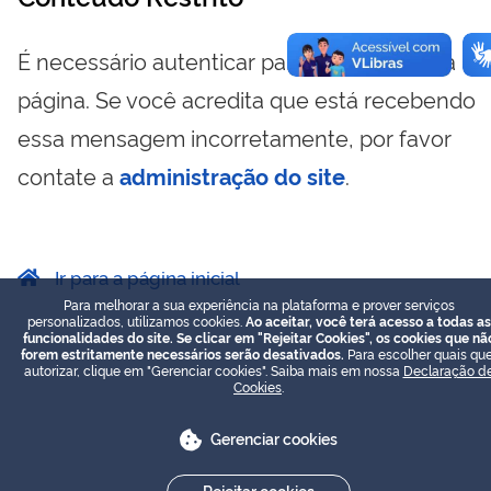
É necessário autenticar para visualizar essa
página. Se você acredita que está recebendo
essa mensagem incorretamente, por favor
contate a
administração do site
.
Ir para a página inicial
Para melhorar a sua experiência na plataforma e prover serviços
personalizados, utilizamos cookies.
Ao aceitar, você terá acesso a todas as
funcionalidades do site. Se clicar em "Rejeitar Cookies", os cookies que nã
forem estritamente necessários serão desativados.
Para escolher quais que
autorizar, clique em "Gerenciar cookies". Saiba mais em nossa
Declaração d
Cookies
.
Gerenciar cookies
Rejeitar cookies