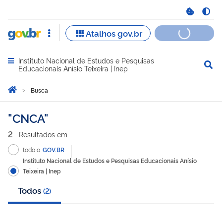
Instituto Nacional de Estudos e Pesquisas
Abrir menu principal de navegação
Educacionais Anísio Teixeira | Inep
Você está aqui:
Página Inicial
Busca
Busca
CNCA
2
Resultado
s
em
todo o
GOV.BR
Instituto Nacional de Estudos e Pesquisas Educacionais Anísio
Teixeira | Inep
Todos
(
2
)